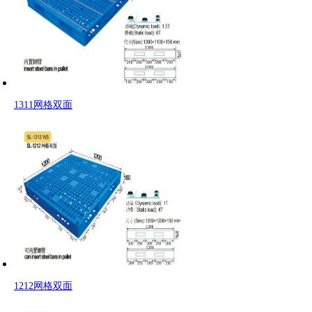
1311网格双面
Copyright 2015 上海舜力实业有限公司 制造基地地址：上海市金山区浦卫
销售热线：
021-51143139
、
021-57747216
片版权所有上海舜力实业有限公司，未经许可不允许转载，复制。
违者将
关键字：新能源材料，稀土材料，高分子材料和产品
1212网格双面