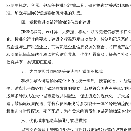
业使用托盘、容器、包装等标准化运输工具。研究探索对关系到居民
准。加强与国际冷链运输物流标准的对接。
四、积极推进冷链运输物流信息化建设
加强物联网、云计算、大数据、移动互联等先进信息技术在冷
化、标准化运作的要求，建设全程温湿度自动监测、控制和记录系统
流企业与生产制造企业、商贸流通企业信息资源的整合，将产地产品
Copyright 2015 上海舜力实业有限公司 制造基地地址：上海市金山区浦卫
和冷链运输车辆的全程监控和信息共享，优化配置资源，提高全社会
信息共享，实现互联互通。
销售热线：
021-51143139
、
021-57747216
五、大力发展共同配送等先进的配送组织模式
片版权所有上海舜力实业有限公司，未经许可不允许转载，复制。
违者将
积极引导冷链运输物流企业通过统一组织、按需配送、计划运
率。适应电子商务和连锁经营发展的需要，鼓励符合国家有关规定的
关键字：新能源材料，稀土材料，高分子材料和产品
股等多种形式在大中城市发展共同配送，促进流通的现代化，扩大居
造，鼓励建设集配送、零售和便民服务等多功能于一体的冷链物流配
极推进分时段配送、夜间配送，为有需求的商贸和冷链运输物流企业
六、优化城市配送车辆通行管理措施
城市交通运输主管部门要依法加强对城市配送经营的规范化管