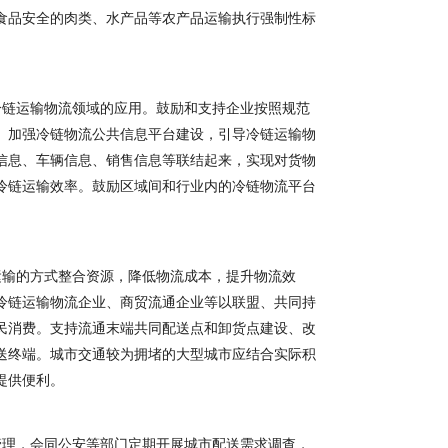
食品安全的肉类、水产品等农产品运输执行强制性标
链运输物流领域的应用。鼓励和支持企业按照规范
。加强冷链物流公共信息平台建设，引导冷链运输物
信息、车辆信息、销售信息等联结起来，实现对货物
公路236号
冷链运输效率。鼓励区域间和行业内的冷链物流平台
追究其法律责任！
输的方式整合资源，降低物流成本，提升物流效
冷链运输物流企业、商贸流通企业等以联盟、共同持
民消费。支持流通末端共同配送点和卸货点建设、改
送终端。城市交通较为拥堵的大型城市应结合实际积
提供便利。
理，会同公安等部门定期开展城市配送需求调查，