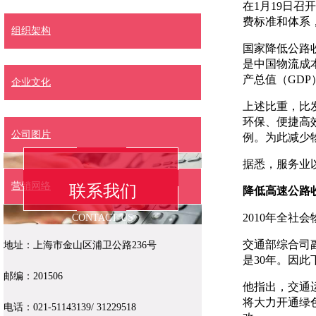
在1月19日
费标准和体系，
组织架构
国家降低公路
是中国物流成
产总值（GDP
企业文化
上述比重，比
环保、便捷高
公司图片
例。为此减少
据悉，服务业
营销网络
联系我们
降低高速公路
2010年全社
CONTACT US
交通部综合司
地址：上海市金山区浦卫公路236号
是30年。因
邮编：201506
他指出，交通
将大力开通绿
电话：021-51143139/ 31229518