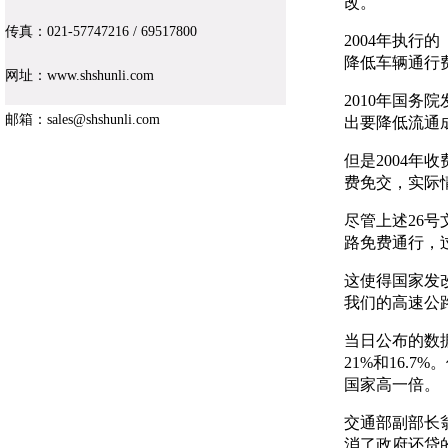
改。
传真：021-
57747216
/ 69517800
2004年执
降低车辆通行
网址：www.shshunli.com
2010年国务
邮箱：sales@shshunli.com
出要降低流通
但是2004
版权所有 Copyright 2
费免交，实际
销
尽管上述26
路免费通行，
本站所有信息及图片版权所有上海舜
这使得国家发
我们的高速公路
关键字：
当日公布的数据
21%和16.
国家高一倍。
交通部副部长翁
消了政府还贷的